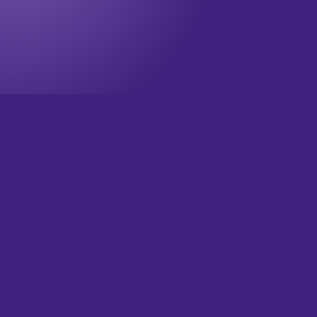
Onze nieuwsbrief
Wil jij op de hoogte blijven? Meld je dan aan voor onze
nieuwsbrief!
Televisie updates
Theater updates
Wat is je email?
(Vereist)
Versturen
HOME
OVER ONS