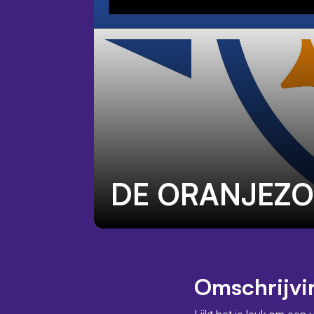
DE ORANJEZ
Omschrijvi
Lijkt het je leuk om een