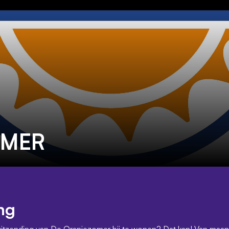
OMER
ng
 uitzending van De Oranjezomer bij te wonen? Dat kan! Van maand