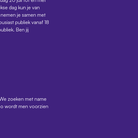
ekse dag kun je van
n nemen je samen met
siast publiek vanaf 18
bliek. Ben jij
nt. We zoeken met name
udio wordt men voorzien