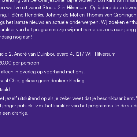
en we live uit vanuit Studio 2 in Hilversum. Op iedere doordewe
ding. Hélène Hendriks, Johnny de Mol en Thomas van Groninge
s het laatste nieuws en actuele onderwerpen. Wij zoeken enthou
 karakter van het programma zijn wij met name opzoek naar jong pu
ndaag nog aan!
udio 2, André van Duinboulevard 4, 1217 WH Hilversum
20.00 per persoon
 alleen in overleg op voorhand met ons.
sual Chic, gelieve geen donkere kleding
taald
f jezelf uitsluitend op als je zeker weet dat je beschikbaar be
 jonger publiek i.v.m. het karakter van het programma. In de st
 een drankje.