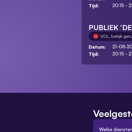
20:15 - 2
Tijd:
PUBLIEK ‘D
VOL, bekijk ger
21-08-2
Datum:
20:15 - 2
Tijd:
Veelgest
Welke diensten