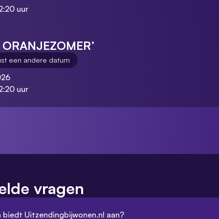
2:20 uur
E ORANJEZOMER’
ust een andere datum
026
2:20 uur
elde vragen
 biedt Uitzendingbijwonen.nl aan?