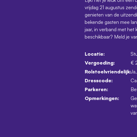
vrijdag 21 augustus zend
genieten van de uitzen
bekende gasten mee lang
jaar, in verband met het
beschikbaar? Meld je va
Locatie:
St
Vergoeding:
€ 
Rolstoelvriendelijk:
Ja,
Dresscode:
Ca
Parkeren:
Be
Opmerkingen:
Gee
wat
van