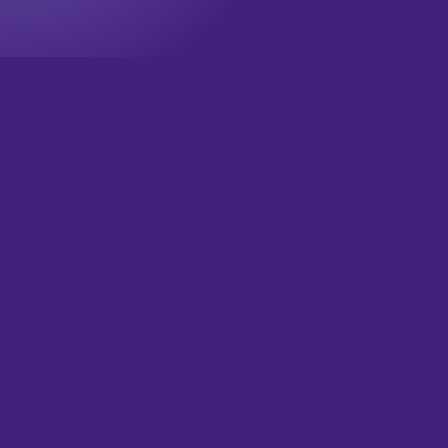
Onze nieuwsbrief
Wil jij op de hoogte blijven? Meld je dan aan voor onze
nieuwsbrief!
Televisie updates
Theater updates
Wat is je email?
(Vereist)
Versturen
HOME
OVER ONS
SUPPORT