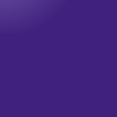
Onze nieuwsbrief
Wil jij op de hoogte blijven? Meld je dan aan voor onze
nieuwsbrief!
Televisie updates
Theater updates
Wat is je email?
(Vereist)
Versturen
HOME
OVER ONS