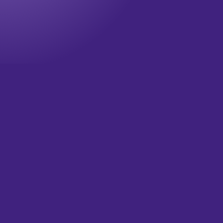
Onze nieuwsbrief
Wil jij op de hoogte blijven? Meld je dan aan voor onze
nieuwsbrief!
Televisie updates
Theater updates
Wat is je email?
(Vereist)
Versturen
HOME
OVER ONS