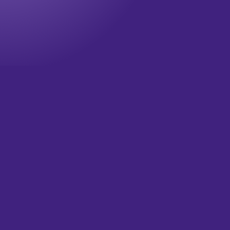
Onze nieuwsbrief
Wil jij op de hoogte blijven? Meld je dan aan voor onze
nieuwsbrief!
Televisie updates
Theater updates
Wat is je email?
(Vereist)
Versturen
HOME
OVER ONS