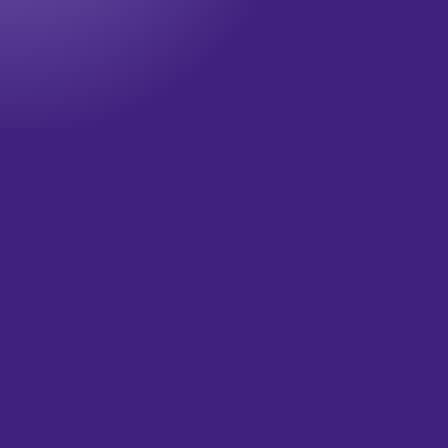
Onze nieuwsbrief
Wil jij op de hoogte blijven? Meld je dan aan voor onze
nieuwsbrief!
Televisie updates
Theater updates
Wat is je email?
(Vereist)
Versturen
HOME
OVER ONS