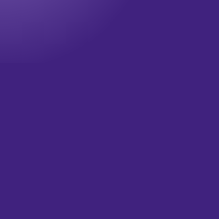
Onze nieuwsbrief
Wil jij op de hoogte blijven? Meld je dan aan voor onze
nieuwsbrief!
Televisie updates
Theater updates
Wat is je email?
(Vereist)
Versturen
HOME
OVER ONS