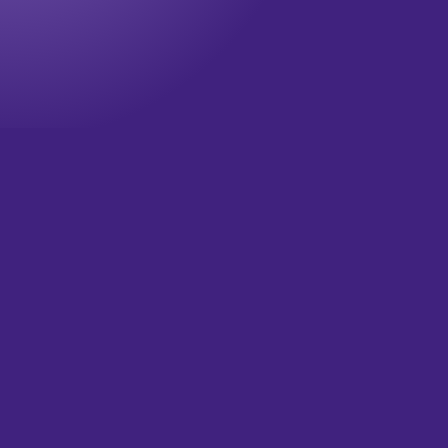
Onze nieuwsbrief
Wil jij op de hoogte blijven? Meld je dan aan voor onze
nieuwsbrief!
Televisie updates
Theater updates
Wat is je email?
(Vereist)
Versturen
HOME
OVER ONS