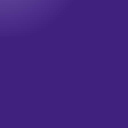
Onze nieuwsbrief
Wil jij op de hoogte blijven? Meld je dan aan voor onze
nieuwsbrief!
Televisie updates
Theater updates
Wat is je email?
(Vereist)
Versturen
HOME
OVER ONS