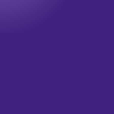
Onze nieuwsbrief
Wil jij op de hoogte blijven? Meld je dan aan voor onze
nieuwsbrief!
Televisie updates
Theater updates
Wat is je email?
(Vereist)
Versturen
HOME
OVER ONS