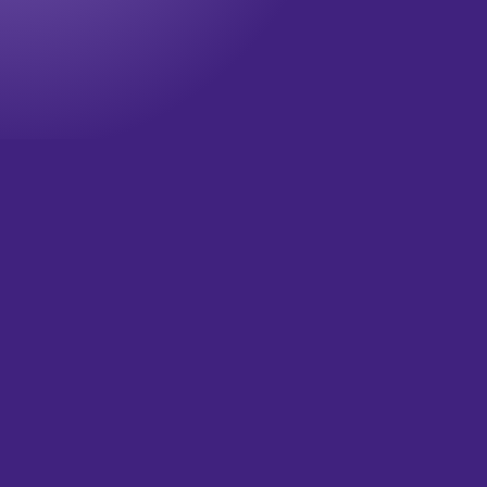
Onze nieuwsbrief
Wil jij op de hoogte blijven? Meld je dan aan voor onze
nieuwsbrief!
Televisie updates
Theater updates
Wat is je email?
(Vereist)
Versturen
HOME
OVER ONS