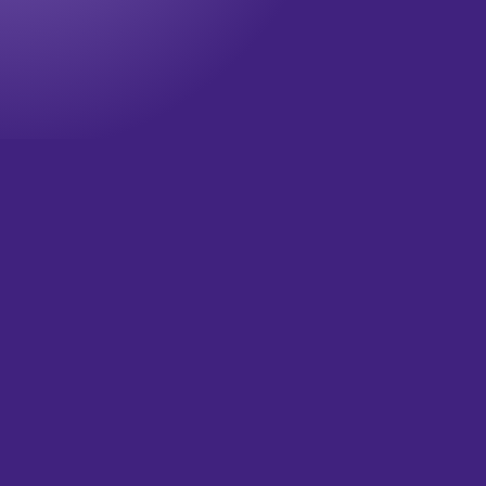
Onze nieuwsbrief
Wil jij op de hoogte blijven? Meld je dan aan voor onze
nieuwsbrief!
Televisie updates
Theater updates
Wat is je email?
(Vereist)
Versturen
HOME
OVER ONS